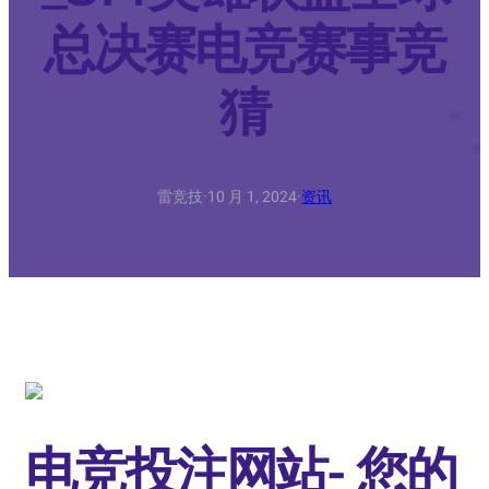
总决赛电竞赛事竞
猜
雷竞技
·
10 月 1, 2024
·
资讯
电竞投注网站- 您的