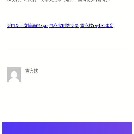
买电竞比赛输赢的app
, 
电竞实时数据网
, 
雷竞技raybet体育
雷竞技