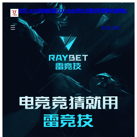
首页–2025英雄联盟(LOL)s15全球总决赛冠军赛事竞猜网站
BOOK SEAT