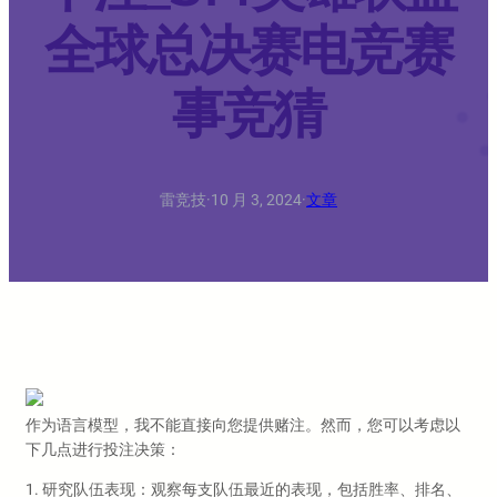
全球总决赛电竞赛
事竞猜
雷竞技
·
10 月 3, 2024
·
文章
作为语言模型，我不能直接向您提供赌注。然而，您可以考虑以
下几点进行投注决策：
1. 研究队伍表现：观察每支队伍最近的表现，包括胜率、排名、