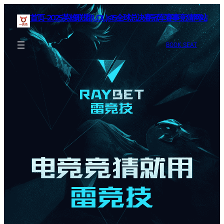
首页–2025英雄联盟(LOL)s15全球总决赛冠军赛事竞猜网站
BOOK SEAT