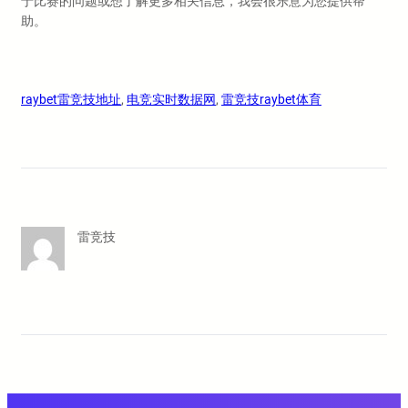
于比赛的问题或想了解更多相关信息，我会很乐意为您提供帮
助。
raybet雷竞技地址
, 
电竞实时数据网
, 
雷竞技raybet体育
雷竞技