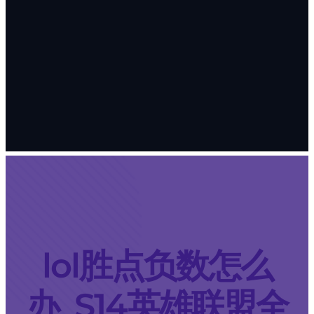
lol胜点负数怎么
办_S14英雄联盟全