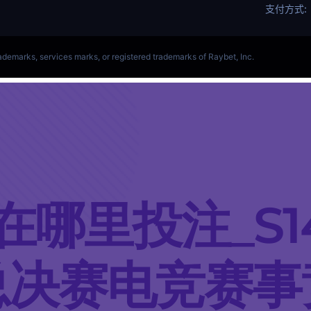
彩在哪里投注_S
总决赛电竞赛事