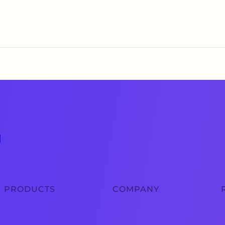
网
PRODUCTS
COMPANY