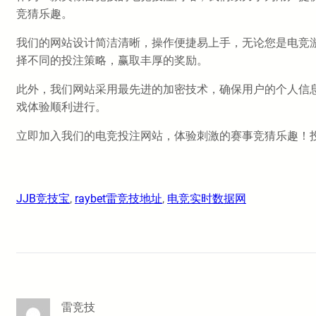
竞猜乐趣。
我们的网站设计简洁清晰，操作便捷易上手，无论您是电竞
择不同的投注策略，赢取丰厚的奖励。
此外，我们网站采用最先进的加密技术，确保用户的个人信
戏体验顺利进行。
立即加入我们的电竞投注网站，体验刺激的赛事竞猜乐趣！
JJB竞技宝
, 
raybet雷竞技地址
, 
电竞实时数据网
雷竞技