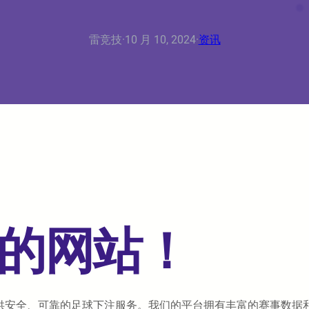
雷竞技
·
10 月 10, 2024
·
资讯
的网站！
供安全、可靠的足球下注服务。我们的平台拥有丰富的赛事数据