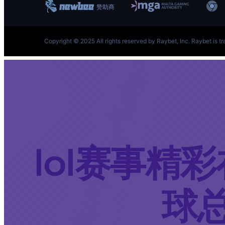
lol赛事精
球