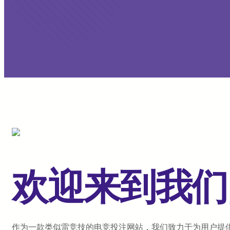
欢迎来到我们
作为一款类似雷竞技的电竞投注网站，我们致力于为用户提