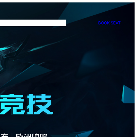
BOOK SEAT