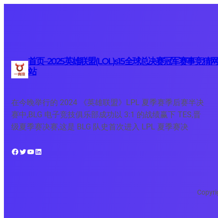
首页–2025英雄联盟(LOL)s15全球总决赛冠军赛事竞猜
站
在今晚举行的 2024 《英雄联盟》LPL 夏季赛季后赛半决
赛中,BLG 电子竞技俱乐部成功以 3:1 的战绩赢下 TES,晋
级夏季赛决赛,这是 BLG 队史首次进入 LPL 夏季赛决
Facebook
Twitter
YouTube
LinkedIn
Copyri