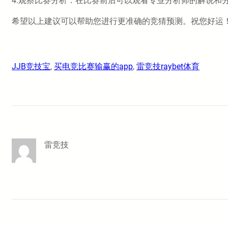
4.观察比赛分析：在比赛前后可以观看专业分析师的解说和
希望以上建议可以帮助您进行更准确的竞猜预测。祝您好运
JJB竞技宝
, 
买电竞比赛输赢的app
, 
雷竞技raybet体育
雷竞技