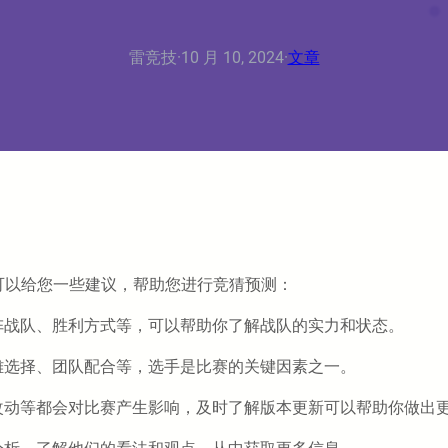
雷竞技
·
10 月 10, 2024
·
文章
可以给您一些建议，帮助您进行竞猜预测：
阵战队、胜利方式等，可以帮助你了解战队的实力和状态。
雄选择、团队配合等，选手是比赛的关键因素之一。
改动等都会对比赛产生影响，及时了解版本更新可以帮助你做出