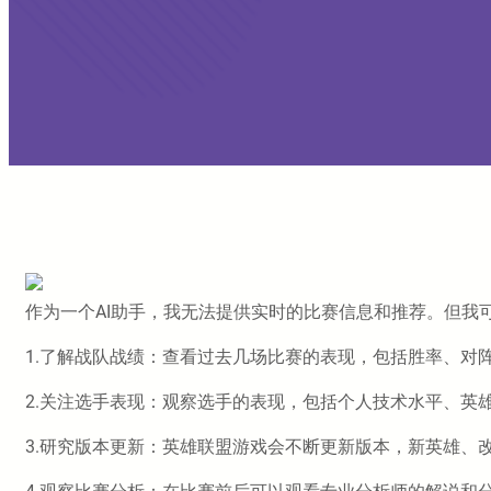
作为一个AI助手，我无法提供实时的比赛信息和推荐。但我
1.了解战队战绩：查看过去几场比赛的表现，包括胜率、对
2.关注选手表现：观察选手的表现，包括个人技术水平、英
3.研究版本更新：英雄联盟游戏会不断更新版本，新英雄、