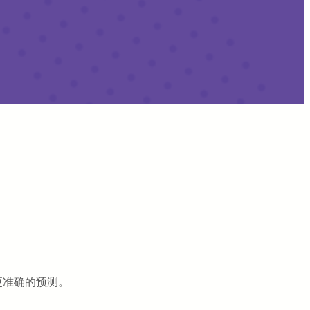
更准确的预测。