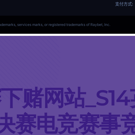
决赛下赌网站_S
决赛电竞赛事