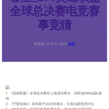
全球总决赛电竞赛
事竞猜
雷竞技
·
10 月 17, 2024
·
新闻
1. 《英雄联盟》全球总决赛在上海成功举办，冠军由DWG战队获
得
2. 《守望先锋2》宣布将于2022年推出，引发玩家热烈讨论