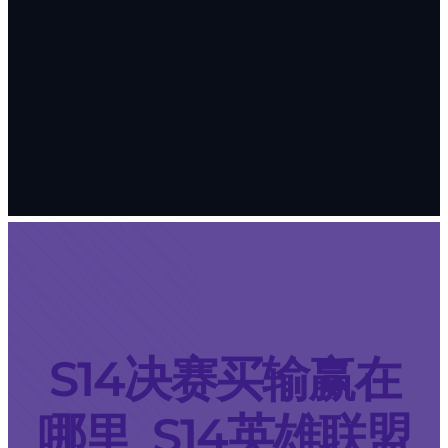
S14决赛买输赢在
哪里_S14英雄联盟