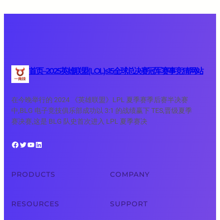
首页–2025英雄联盟(LOL)s15全球总决赛冠军赛事竞猜网站
在今晚举行的 2024 《英雄联盟》LPL 夏季赛季后赛半决赛
中,BLG 电子竞技俱乐部成功以 3:1 的战绩赢下 TES,晋级夏季
赛决赛,这是 BLG 队史首次进入 LPL 夏季赛决
Facebook
Twitter
YouTube
LinkedIn
PRODUCTS
COMPANY
RESOURCES
SUPPORT