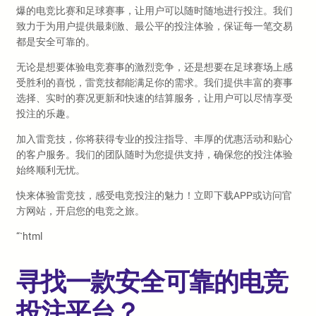
爆的电竞比赛和足球赛事，让用户可以随时随地进行投注。我们
致力于为用户提供最刺激、最公平的投注体验，保证每一笔交易
都是安全可靠的。
无论是想要体验电竞赛事的激烈竞争，还是想要在足球赛场上感
受胜利的喜悦，雷竞技都能满足你的需求。我们提供丰富的赛事
选择、实时的赛况更新和快速的结算服务，让用户可以尽情享受
投注的乐趣。
加入雷竞技，你将获得专业的投注指导、丰厚的优惠活动和贴心
的客户服务。我们的团队随时为您提供支持，确保您的投注体验
始终顺利无忧。
快来体验雷竞技，感受电竞投注的魅力！立即下载APP或访问官
方网站，开启您的电竞之旅。
“`html
寻找一款安全可靠的电竞
投注平台？