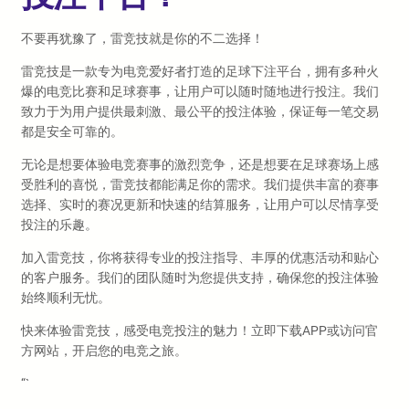
不要再犹豫了，雷竞技就是你的不二选择！
雷竞技是一款专为电竞爱好者打造的足球下注平台，拥有多种火
爆的电竞比赛和足球赛事，让用户可以随时随地进行投注。我们
致力于为用户提供最刺激、最公平的投注体验，保证每一笔交易
都是安全可靠的。
无论是想要体验电竞赛事的激烈竞争，还是想要在足球赛场上感
受胜利的喜悦，雷竞技都能满足你的需求。我们提供丰富的赛事
选择、实时的赛况更新和快速的结算服务，让用户可以尽情享受
投注的乐趣。
加入雷竞技，你将获得专业的投注指导、丰厚的优惠活动和贴心
的客户服务。我们的团队随时为您提供支持，确保您的投注体验
始终顺利无忧。
快来体验雷竞技，感受电竞投注的魅力！立即下载APP或访问官
方网站，开启您的电竞之旅。
“`