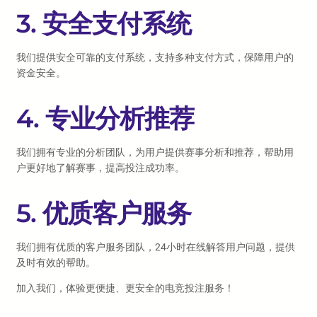
3. 安全支付系统
我们提供安全可靠的支付系统，支持多种支付方式，保障用户的
资金安全。
4. 专业分析推荐
我们拥有专业的分析团队，为用户提供赛事分析和推荐，帮助用
户更好地了解赛事，提高投注成功率。
5. 优质客户服务
我们拥有优质的客户服务团队，24小时在线解答用户问题，提供
及时有效的帮助。
加入我们，体验更便捷、更安全的电竞投注服务！