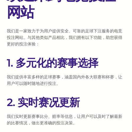
网站
我们是一家致力于为用户提供安全、可靠的足球下注服务的电竞
投注网站。与其他类似产品相比，我们拥有以下功能，助您获得
更好的投注体验：
1. 多元化的赛事选择
我们提供丰富多样的足球赛事，涵盖国内外各大联赛和杯赛，让
用户可以随时随地进行投注。
2. 实时赛况更新
我们实时更新赛事比分、赔率等信息，让用户可以及时了解最新
的比赛情况，做出更准确的投注决策。