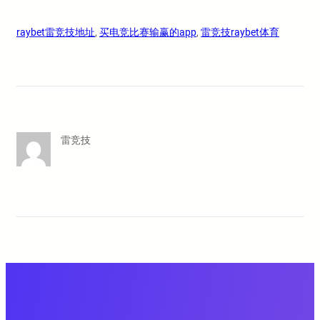
raybet雷竞技地址
, 
买电竞比赛输赢的app
, 
雷竞技raybet体育
雷竞技