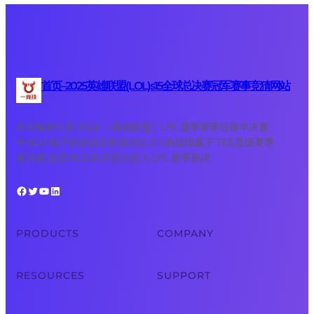
首页–2025英雄联盟(LOL)s15全球总决赛冠军赛事竞猜网站
在今晚举行的 2024 《英雄联盟》LPL 夏季赛季后赛半决赛
中,BLG 电子竞技俱乐部成功以 3:1 的战绩赢下 TES,晋级夏季
赛决赛,这是 BLG 队史首次进入 LPL 夏季赛决
Facebook
Twitter
YouTube
LinkedIn
PRODUCTS
COMPANY
RESOURCES
SUPPORT