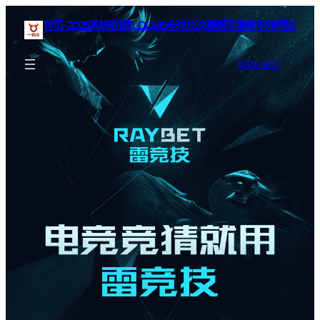
首页–2025英雄联盟(LOL)s15全球总决赛冠军赛事竞猜网站
BOOK SEAT