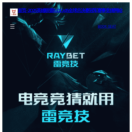
首页–2025英雄联盟(LOL)s15全球总决赛冠军赛事竞猜网站
BOOK SEAT