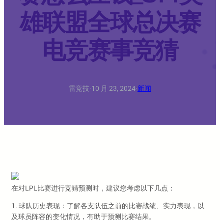
雄联盟全球总决赛
电竞赛事竞猜
雷竞技
·
10 月 23, 2024
·
新闻
在对LPL比赛进行竞猜预测时，建议您考虑以下几点：
1. 球队历史表现：了解各支队伍之前的比赛战绩、实力表现，以
及球员阵容的变化情况，有助于预测比赛结果。