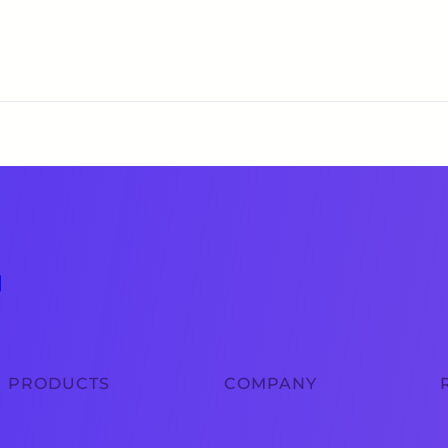
网
PRODUCTS
COMPANY