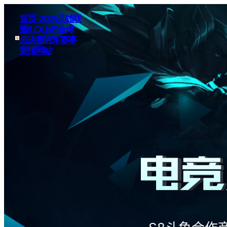
首页–2025英雄联
盟(LOL)s15全球
总决赛冠军赛事
竞猜网站