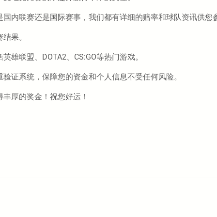
是国内联赛还是国际赛事，我们都有详细的赔率和球队资讯供您
赛结果。
雄联盟、DOTA2、CS:GO等热门游戏。
重验证系统，保障您的资金和个人信息不受任何风险。
得丰厚的奖金！祝您好运！