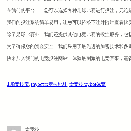
在我们的平台上，您可以选择各种足球比赛进行投注，无论
我们的投注系统简单易用，让您可以轻松下注并随时查看比
除了足球比赛外，我们还提供其他电竞比赛的投注服务，包括英
为了确保您的资金安全，我们采用了最先进的加密技术和多
快来加入我们的电竞投注网站，体验最刺激的电竞赛事，赢
JJB竞技宝
, 
raybet雷竞技地址
, 
雷竞技raybet体育
雷竞技