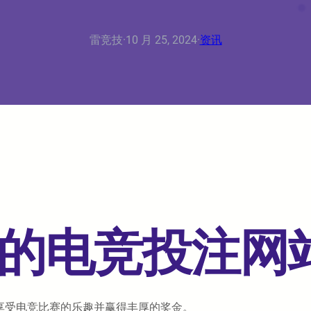
雷竞技
·
10 月 25, 2024
·
资讯
的电竞投注网
享受电竞比赛的乐趣并赢得丰厚的奖金。