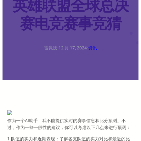
英雄联盟全球总决
赛电竞赛事竞猜
雷竞技
·
12 月 17, 2024
·
资讯
作为一个AI助手，我不能提供实时的赛事信息和比分预测。不
过，作为一些一般性的建议，你可以考虑以下几点来进行预测：
1.队伍的实力和近期表现：了解各支队伍的实力对比和最近的比