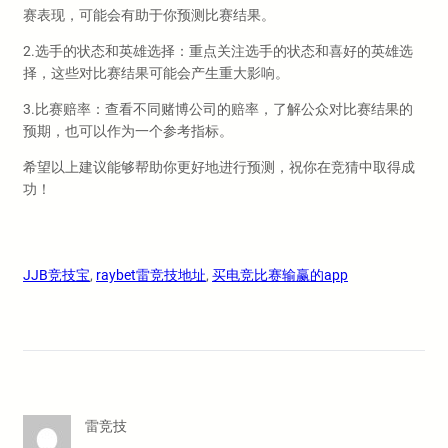
赛表现，可能会有助于你预测比赛结果。
2.选手的状态和英雄选择：重点关注选手的状态和喜好的英雄选
择，这些对比赛结果可能会产生重大影响。
3.比赛赔率：查看不同赌博公司的赔率，了解公众对比赛结果的
预期，也可以作为一个参考指标。
希望以上建议能够帮助你更好地进行预测，祝你在竞猜中取得成
功！
JJB竞技宝
, 
raybet雷竞技地址
, 
买电竞比赛输赢的app
雷竞技