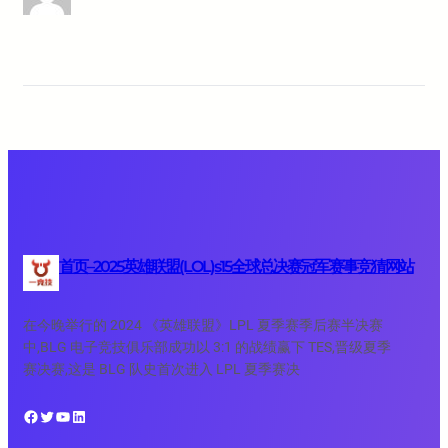
首页–2025英雄联盟(LOL)s15全球总决赛冠军赛事竞猜网站
在今晚举行的 2024 《英雄联盟》LPL 夏季赛季后赛半决赛
中,BLG 电子竞技俱乐部成功以 3:1 的战绩赢下 TES,晋级夏季
赛决赛,这是 BLG 队史首次进入 LPL 夏季赛决
Facebook
Twitter
YouTube
LinkedIn