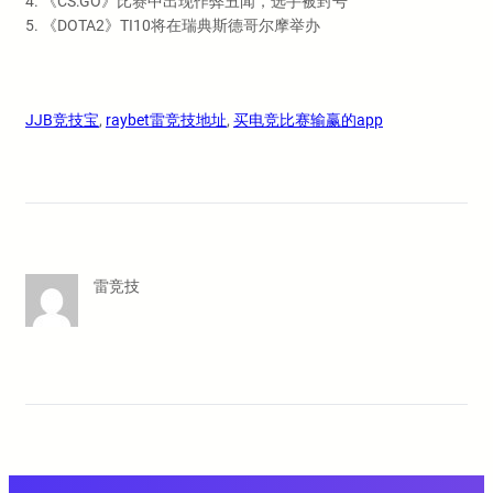
4. 《CS:GO》比赛中出现作弊丑闻，选手被封号
5. 《DOTA2》TI10将在瑞典斯德哥尔摩举办
JJB竞技宝
, 
raybet雷竞技地址
, 
买电竞比赛输赢的app
雷竞技