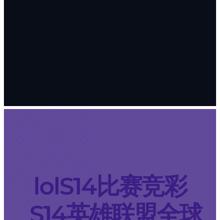
lolS14比赛竞彩
_S14英雄联盟全球