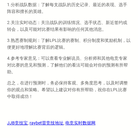
1.分析战队数据：了解每支战队的历史记录、最近的表现、选手
阵容和擅长的英雄。
2.关注实时动态：关注战队的训练情况、选手状态、新近签约或
转会，以及可能对比赛结果有影响的任何其他消息。
3.熟悉赛制规则：了解LPL比赛的赛制、积分制度和奖励机制，以
便更好地理解比赛背后的逻辑。
4.参考专家意见：可以查看专业解说员、分析师和其他电竞专家
对比赛的意见和预测，了解他们的看法可能会对你的预测有所帮
助。
总之，在进行预测时，务必保持客观、多角度思考，以及时调整
你的观点和策略。希望以上建议对你有所帮助，祝你在LPL比赛
中取得成功！
JJB竞技宝
, 
raybet雷竞技地址
, 
电竞实时数据网