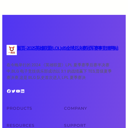
首页–2025英雄联盟(LOL)s15全球总决赛冠军赛事竞猜网站
在今晚举行的 2024 《英雄联盟》LPL 夏季赛季后赛半决赛
中,BLG 电子竞技俱乐部成功以 3:1 的战绩赢下 TES,晋级夏季
赛决赛,这是 BLG 队史首次进入 LPL 夏季赛决
Facebook
Twitter
YouTube
LinkedIn
PRODUCTS
COMPANY
RESOURCES
SUPPORT