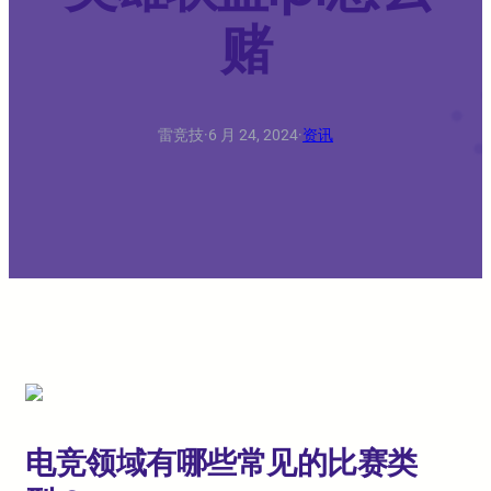
赌
雷竞技
·
6 月 24, 2024
·
资讯
电竞领域有哪些常见的比赛类