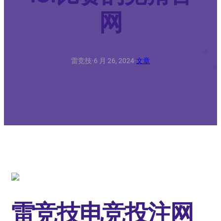
网
雷竞技
·
6 月 26, 2024
·
文章
雷竞技电竞投注网