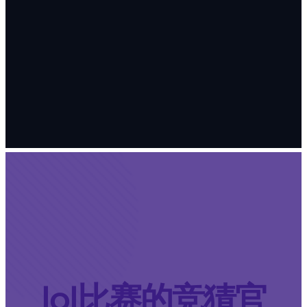
lol比赛的竞猜官