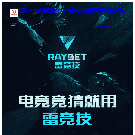
首页–2025英雄联盟(LOL)s15全球总决赛冠军赛事竞猜网站
BOOK SEAT