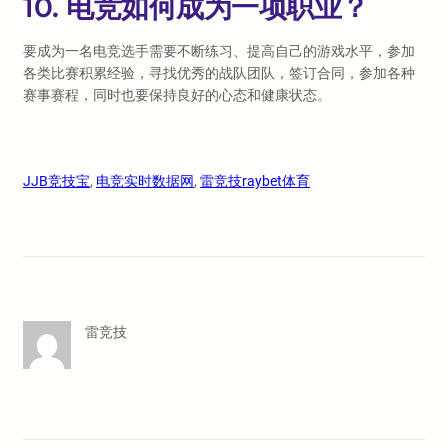
10. 电竞如何成为一项职业？
要成为一名电竞选手需要不断练习、提高自己的游戏水平，参加
各类比赛积累经验，寻找优秀的战队团队，签订合同，参加各种
赛事赛程，同时也要保持良好的心态和健康状态。
JJB竞技宝
, 
电竞实时数据网
, 
雷竞技raybet体育
雷竞技