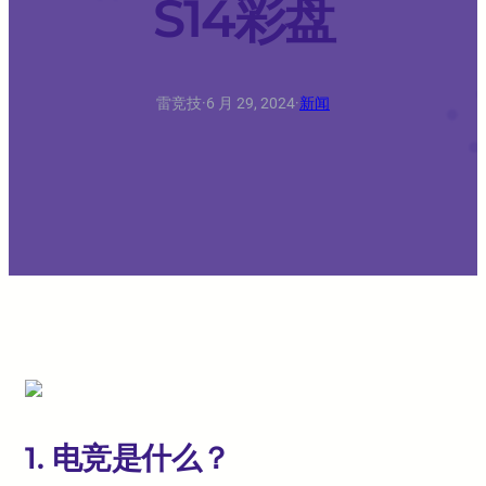
S14彩盘
雷竞技
·
6 月 29, 2024
·
新闻
1. 电竞是什么？