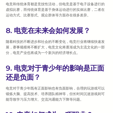
电竞和传统体育都是竞技性活动，但电竞是基于电子设备进行的
虚拟比赛，而传统体育是基于身体运动进行的实体比赛，二者在
运动方式、比赛形式、观众群体等方面存在很多差异。
8. 电竞在未来会如何发展？
随着科技的不断进步和社会的不断变化，电竞行业将继续快速发
展，赛事规模将不断扩大，电竞文化将逐渐成为主流文化的一部
分，电竞产业也将成为一个新兴的经济增长点。
9. 电竞对于青少年的影响是正面
还是负面？
电竞对于青少年既有正面影响也有负面影响，合理的玩游戏可以
锻炼大脑、提高技术、培养团队精神等，但长时间沉迷游戏则可
能导致学习压力增大、交流沟通能力下降等问题。