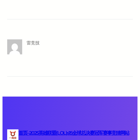
雷竞技
首页–2025英雄联盟(LOL)s15全球总决赛冠军赛事竞猜网站