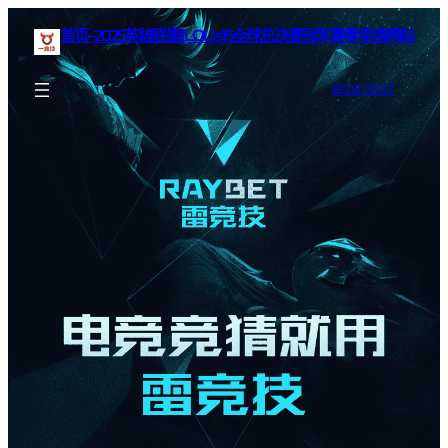
首页–2025英雄联盟(LOL)s15全球总决赛冠军赛事竞猜网站
BOOK SEAT