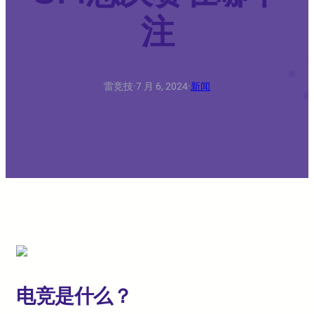
注
雷竞技
·
7 月 6, 2024
·
新闻
电竞是什么？