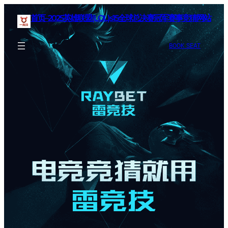
首页–2025英雄联盟(LOL)s15全球总决赛冠军赛事竞猜网站
BOOK SEAT