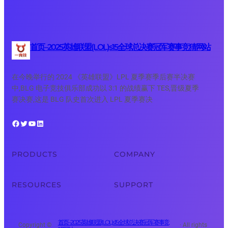
首页–2025英雄联盟(LOL)s15全球总决赛冠军赛事竞猜网站
在今晚举行的 2024 《英雄联盟》LPL 夏季赛季后赛半决赛
中,BLG 电子竞技俱乐部成功以 3:1 的战绩赢下 TES,晋级夏季
赛决赛,这是 BLG 队史首次进入 LPL 夏季赛决
Facebook
Twitter
YouTube
LinkedIn
PRODUCTS
COMPANY
RESOURCES
SUPPORT
首页–2025英雄联盟(LOL)s15全球总决赛冠军赛事竞
Copyright ©
· All rights