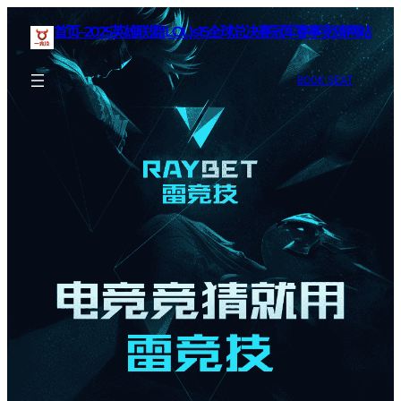
首页–2025英雄联盟(LOL)s15全球总决赛冠军赛事竞猜网站
BOOK SEAT