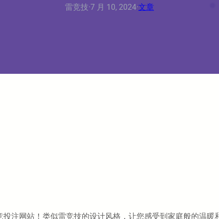
雷竞技
·
7 月 10, 2024
·
文章
竞投注网站！类似雷竞技的设计风格，让您感受到家庭般的温暖