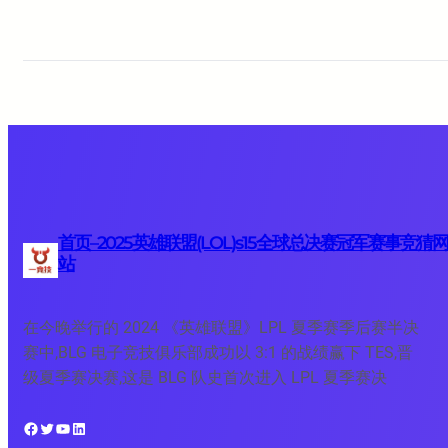
首页–2025英雄联盟(LOL)s15全球总决赛冠军赛事竞猜
站
在今晚举行的 2024 《英雄联盟》LPL 夏季赛季后赛半决
赛中,BLG 电子竞技俱乐部成功以 3:1 的战绩赢下 TES,晋
级夏季赛决赛,这是 BLG 队史首次进入 LPL 夏季赛决
Facebook
Twitter
YouTube
LinkedIn