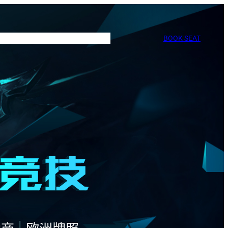
BOOK SEAT