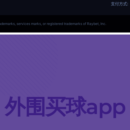
外围买球app