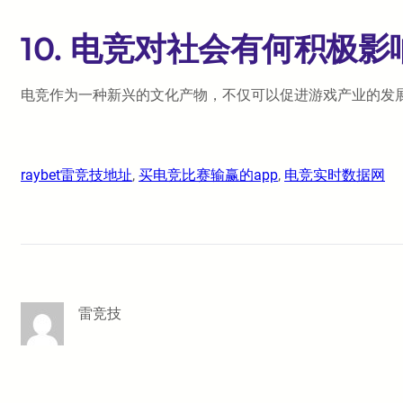
10. 电竞对社会有何积极影
电竞作为一种新兴的文化产物，不仅可以促进游戏产业的发
raybet雷竞技地址
, 
买电竞比赛输赢的app
, 
电竞实时数据网
雷竞技