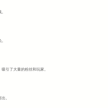
戏。
负。
，吸引了大量的粉丝和玩家。
而出。