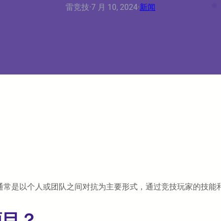
雷竞技
·
7 月 10, 2024
·
新闻
通常是以个人或团队之间对抗为主要形式，通过竞技玩家的技能
项目？