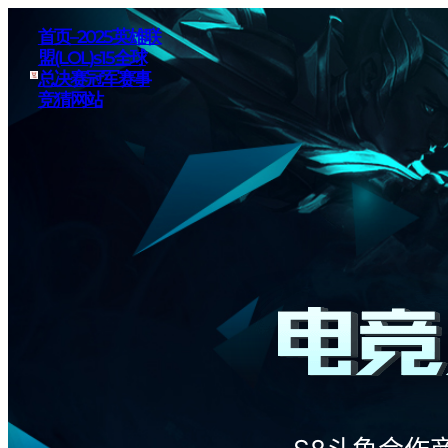
首页–2025英雄联
盟(LOL)s15全球
总决赛冠军赛事
竞猜网站