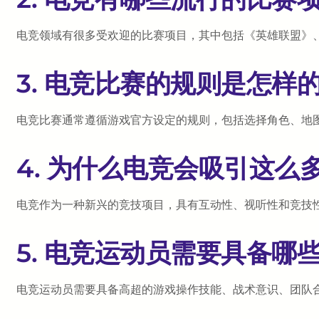
电竞领域有很多受欢迎的比赛项目，其中包括《英雄联盟》
3. 电竞比赛的规则是怎样
电竞比赛通常遵循游戏官方设定的规则，包括选择角色、地
4. 为什么电竞会吸引这么
电竞作为一种新兴的竞技项目，具有互动性、视听性和竞技
5. 电竞运动员需要具备哪
电竞运动员需要具备高超的游戏操作技能、战术意识、团队