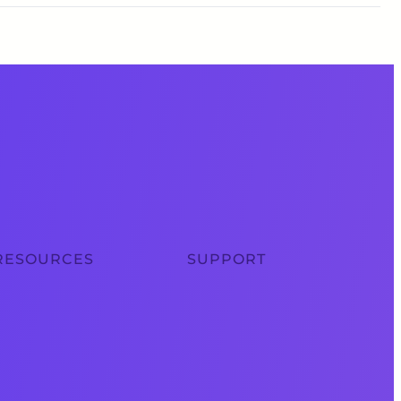
RESOURCES
SUPPORT