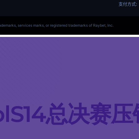
lolS14总决赛压