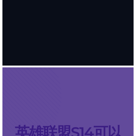
英雄联盟S14可以