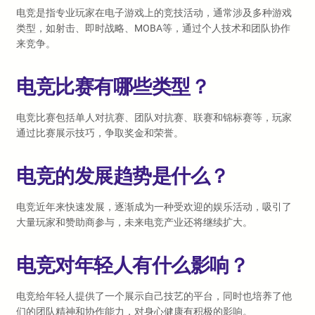
电竞是指专业玩家在电子游戏上的竞技活动，通常涉及多种游戏
类型，如射击、即时战略、MOBA等，通过个人技术和团队协作
来竞争。
电竞比赛有哪些类型？
电竞比赛包括单人对抗赛、团队对抗赛、联赛和锦标赛等，玩家
通过比赛展示技巧，争取奖金和荣誉。
电竞的发展趋势是什么？
电竞近年来快速发展，逐渐成为一种受欢迎的娱乐活动，吸引了
大量玩家和赞助商参与，未来电竞产业还将继续扩大。
电竞对年轻人有什么影响？
电竞给年轻人提供了一个展示自己技艺的平台，同时也培养了他
们的团队精神和协作能力，对身心健康有积极的影响。