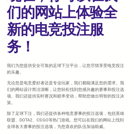
们的网站上体验全
新的电竞投注服
务！
我们为您提供安全可靠的足球下注平台，让您尽情享受电竞投注
的乐趣。
无论您是电竞爱好者还是专业玩家，我们都能满足您的需求。我
们的网站设计简洁清晰，让您轻松找到您感兴趣的赛事和投注选
项。我们还提供实时赛况和赔率变动，帮助您做出明智的投注决
策。
除了足球下注，我们还提供各种电竞赛事的投注选项，包括英雄
联盟、DOTA2、CS:GO等热门游戏。您可以在我们的网站上找到
全球各大赛事的投注选项，为您喜欢的队伍加油助威。