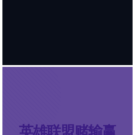
英雄联盟赌输赢