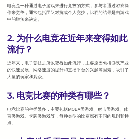
电竞是一种通过电子游戏来进行竞技的方式，参与者通过游戏操
作来竞争，通常包括团队对抗或个人竞技，比赛的结果是由游戏
中的胜负来决定。
2. 为什么电竞在近年来变得如此
流行？
近年来，电子竞技之所以变得如此流行，主要原因包括游戏产业
的快速发展、网络速度的提升和直播平台的兴起等因素，吸引了
大量的玩家和观众。
3. 电竞比赛的种类有哪些？
电竞比赛的种类繁多，主要包括MOBA类游戏、射击类游戏、体
育类游戏、卡牌类游戏等，每种类型的比赛都有不同的规则和特
点。