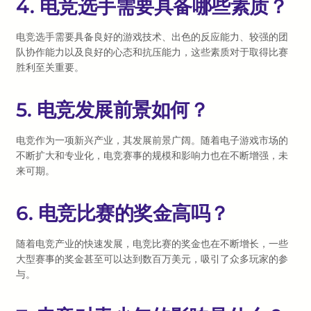
4. 电竞选手需要具备哪些素质？
电竞选手需要具备良好的游戏技术、出色的反应能力、较强的团
队协作能力以及良好的心态和抗压能力，这些素质对于取得比赛
胜利至关重要。
5. 电竞发展前景如何？
电竞作为一项新兴产业，其发展前景广阔。随着电子游戏市场的
不断扩大和专业化，电竞赛事的规模和影响力也在不断增强，未
来可期。
6. 电竞比赛的奖金高吗？
随着电竞产业的快速发展，电竞比赛的奖金也在不断增长，一些
大型赛事的奖金甚至可以达到数百万美元，吸引了众多玩家的参
与。