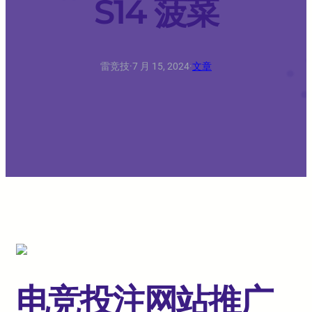
S14 菠菜
雷竞技
·
7 月 15, 2024
·
文章
电竞投注网站推广