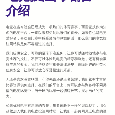
介绍
电竞在当今社会已经成为一项热门的体育赛事，而雷竞技作为知
名的电竞平台，一直以来都受到玩家们的喜爱。如果你也是电竞
爱好者，喜欢在比赛中感受激情与刺激的话，那么我们的电竞投
注网站将是你不容错过的选择。
我们提供安全、可靠的足球下注服务，让你可以随时随地参与电
竞比赛的投注。不仅可以体验到电竞的精彩和刺激，还有机会赢
取丰厚的奖金。我们严格遵守相关法律法规，保障用户的利益和
信息安全，让你可以放心享受投注的乐趣。
无论是喜欢英雄联盟、守望先锋还是王者荣耀，我们都有丰富的
比赛资源供你选择。在我们的平台上，你可以参与到各种不同类
型的电竞比赛中，与全球的玩家一起切磋技艺，展示自己的实
力。
如果你对电竞有浓厚的兴趣，想要体验不一样的游戏魅力，那么
赶紧加入我们的电竞投注网站吧！让我们一起共同见证电竞的激