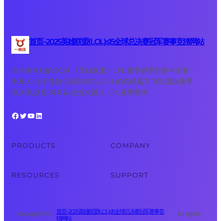
首页–2025英雄联盟(LOL)s15全球总决赛冠军赛事竞猜网站
在今晚举行的 2024 《英雄联盟》LPL 夏季赛季后赛半决赛
中,BLG 电子竞技俱乐部成功以 3:1 的战绩赢下 TES,晋级夏季
赛决赛,这是 BLG 队史首次进入 LPL 夏季赛决
Facebook
Twitter
YouTube
LinkedIn
PRODUCTS
COMPANY
RESOURCES
SUPPORT
首页–2025英雄联盟(LOL)s15全球总决赛冠军赛事竞
Copyright ©
· All rights
猜网站