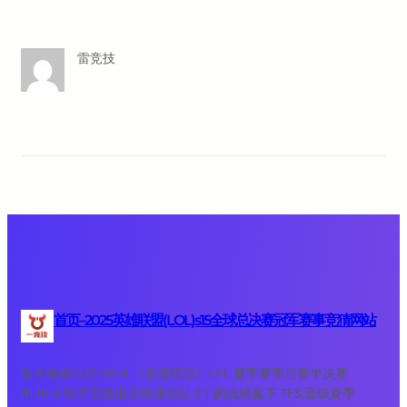
雷竞技
首页–2025英雄联盟(LOL)s15全球总决赛冠军赛事竞猜网站
在今晚举行的 2024 《英雄联盟》LPL 夏季赛季后赛半决赛
中,BLG 电子竞技俱乐部成功以 3:1 的战绩赢下 TES,晋级夏季