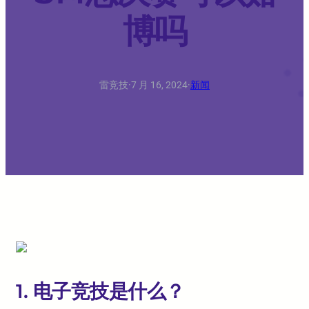
博吗
雷竞技
·
7 月 16, 2024
·
新闻
1. 电子竞技是什么？