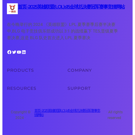
首页–2025英雄联盟(LOL)s15全球总决赛冠军赛事竞猜网站
在今晚举行的 2024 《英雄联盟》LPL 夏季赛季后赛半决赛
中,BLG 电子竞技俱乐部成功以 3:1 的战绩赢下 TES,晋级夏季
赛决赛,这是 BLG 队史首次进入 LPL 夏季赛决
Facebook
Twitter
YouTube
LinkedIn
PRODUCTS
COMPANY
RESOURCES
SUPPORT
首页–2025英雄联盟(LOL)s15全球总决赛冠军赛事竞
Copyright ©
· All rights
猜网站
2024 ·
reserved