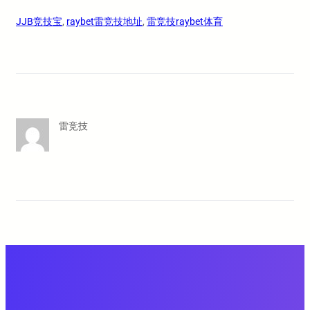
JJB竞技宝
, 
raybet雷竞技地址
, 
雷竞技raybet体育
雷竞技