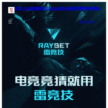
首页–2025英雄联盟(LOL)s15全球总决赛冠军赛事竞猜网站
BOOK SEAT