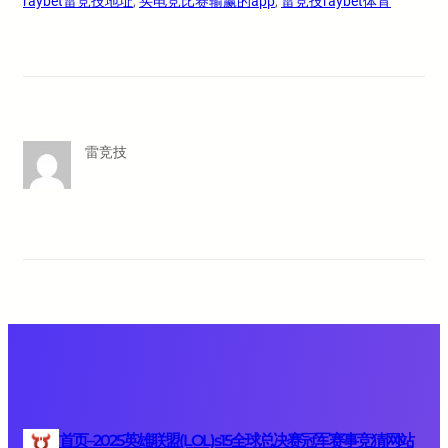
raybet雷竞技地址
, 
买电竞比赛输赢的app
, 
雷竞技raybet体育
雷竞技
首页–2025英雄联盟(LOL)s15全球总决赛冠军赛事竞猜网站