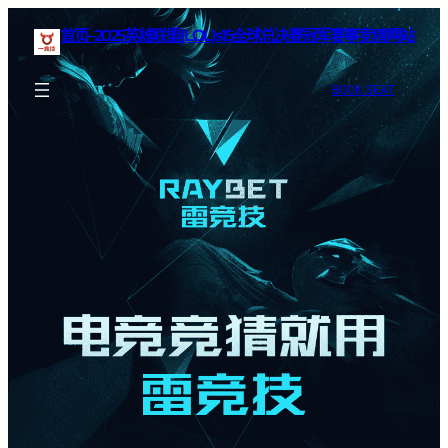
首页–2025英雄联盟(LOL)s15全球总决赛冠军赛事竞猜网站
BOOK SEAT