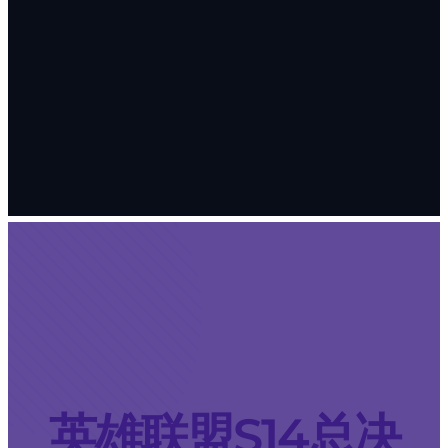
英雄联盟S14总决