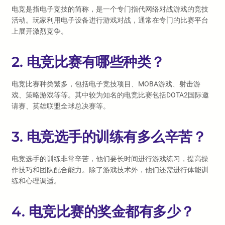
电竞是指电子竞技的简称，是一个专门指代网络对战游戏的竞技
活动。玩家利用电子设备进行游戏对战，通常在专门的比赛平台
上展开激烈竞争。
2. 电竞比赛有哪些种类？
电竞比赛种类繁多，包括电子竞技项目、MOBA游戏、射击游
戏、策略游戏等等。其中较为知名的电竞比赛包括DOTA2国际邀
请赛、英雄联盟全球总决赛等。
3. 电竞选手的训练有多么辛苦？
电竞选手的训练非常辛苦，他们要长时间进行游戏练习，提高操
作技巧和团队配合能力。除了游戏技术外，他们还需进行体能训
练和心理调适。
4. 电竞比赛的奖金都有多少？