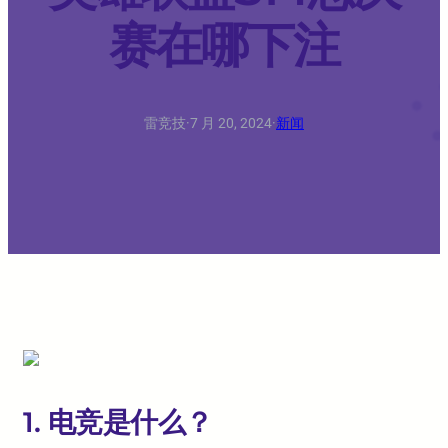
赛在哪下注
雷竞技
·
7 月 20, 2024
·
新闻
1. 电竞是什么？