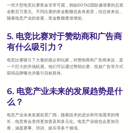
一些大型电竞比赛奖金非常可观，例如DOTA2国际邀请赛的总奖
金数百万美元。不同比赛的奖金数额也各有差异，但总体来说，
随着电竞产业的发展，奖金数额逐渐增加。
5. 电竞比赛对于赞助商和广告商
有什么吸引力？
电竞比赛吸引了大量的观众和玩家，对赞助商和广告商来说，是
一个巨大的市场机遇。他们可以通过赞助比赛、投放广告等方式
获得品牌曝光并吸引目标群体。
6. 电竞产业未来的发展趋势是什
么？
电竞产业未来发展前景广阔，随着技术的进步和市场需求的增
长，电竞将会变得更加普及和多元化。电竞产业链也会更加完
善，涵盖赛事、培训、娱乐等多个领域。