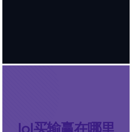
lol买输赢在哪里