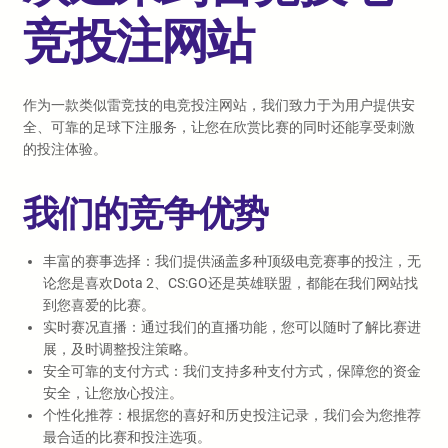
竞投注网站
作为一款类似雷竞技的电竞投注网站，我们致力于为用户提供安
全、可靠的足球下注服务，让您在欣赏比赛的同时还能享受刺激
的投注体验。
我们的竞争优势
丰富的赛事选择：我们提供涵盖多种顶级电竞赛事的投注，无
论您是喜欢Dota 2、CS:GO还是英雄联盟，都能在我们网站找
到您喜爱的比赛。
实时赛况直播：通过我们的直播功能，您可以随时了解比赛进
展，及时调整投注策略。
安全可靠的支付方式：我们支持多种支付方式，保障您的资金
安全，让您放心投注。
个性化推荐：根据您的喜好和历史投注记录，我们会为您推荐
最合适的比赛和投注选项。