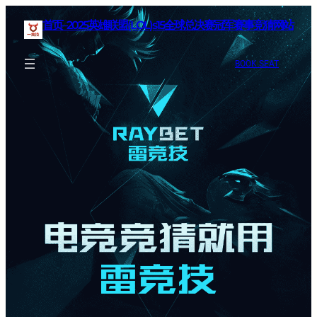
首页–2025英雄联盟(LOL)s15全球总决赛冠军赛事竞猜网站
BOOK SEAT