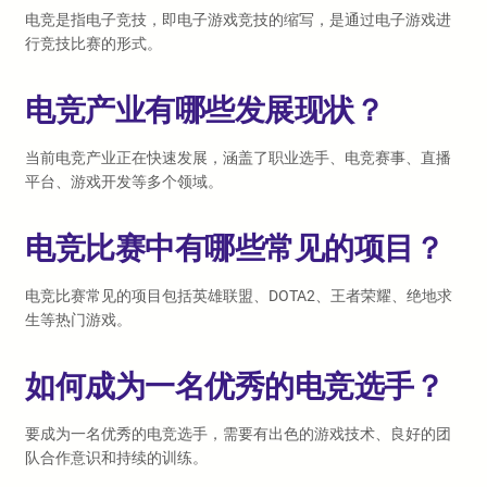
电竞是指电子竞技，即电子游戏竞技的缩写，是通过电子游戏进
行竞技比赛的形式。
电竞产业有哪些发展现状？
当前电竞产业正在快速发展，涵盖了职业选手、电竞赛事、直播
平台、游戏开发等多个领域。
电竞比赛中有哪些常见的项目？
电竞比赛常见的项目包括英雄联盟、DOTA2、王者荣耀、绝地求
生等热门游戏。
如何成为一名优秀的电竞选手？
要成为一名优秀的电竞选手，需要有出色的游戏技术、良好的团
队合作意识和持续的训练。