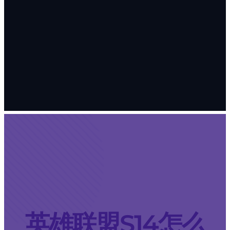
英雄联盟S14怎么