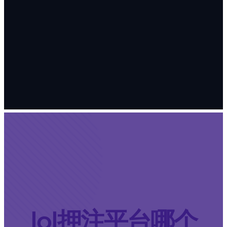
lol押注平台哪个