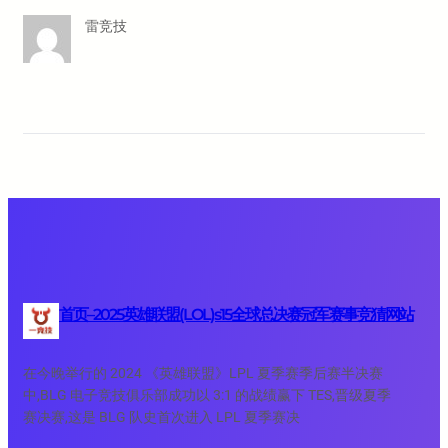
雷竞技
首页–2025英雄联盟(LOL)s15全球总决赛冠军赛事竞猜网站
在今晚举行的 2024 《英雄联盟》LPL 夏季赛季后赛半决赛
中,BLG 电子竞技俱乐部成功以 3:1 的战绩赢下 TES,晋级夏季
赛决赛,这是 BLG 队史首次进入 LPL 夏季赛决