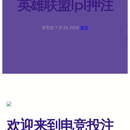
英雄联盟lpl押注
雷竞技
·
7 月 29, 2024
·
资讯
欢迎来到电竞投注