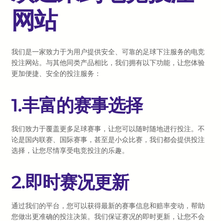
网站
我们是一家致力于为用户提供安全、可靠的足球下注服务的电竞
投注网站。与其他同类产品相比，我们拥有以下功能，让您体验
更加便捷、安全的投注服务：
1.丰富的赛事选择
我们致力于覆盖更多足球赛事，让您可以随时随地进行投注。不
论是国内联赛、国际赛事，甚至是小众比赛，我们都会提供投注
选择，让您尽情享受电竞投注的乐趣。
2.即时赛况更新
通过我们的平台，您可以获得最新的赛事信息和赔率变动，帮助
您做出更准确的投注决策。我们保证赛况的即时更新，让您不会