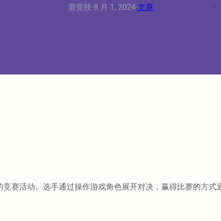
雷竞技
·
8 月 1, 2024
·
文章
的竞赛活动。选手通过操作游戏角色展开对决，赢得比赛的方式
？