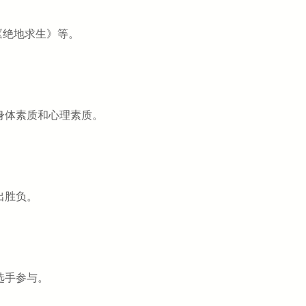
《绝地求生》等。
身体素质和心理素质。
出胜负。
选手参与。