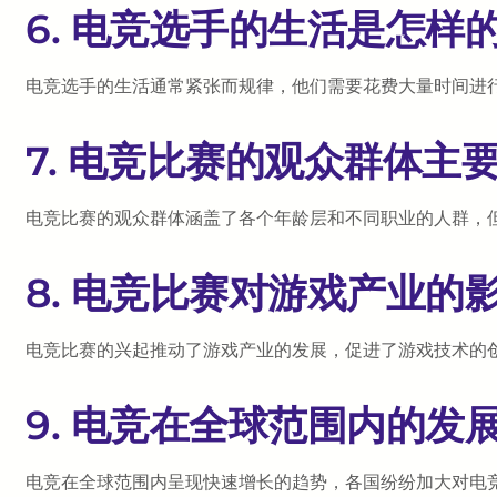
6. 电竞选手的生活是怎样
电竞选手的生活通常紧张而规律，他们需要花费大量时间进
7. 电竞比赛的观众群体主
电竞比赛的观众群体涵盖了各个年龄层和不同职业的人群，
8. 电竞比赛对游戏产业的
电竞比赛的兴起推动了游戏产业的发展，促进了游戏技术的
9. 电竞在全球范围内的发
电竞在全球范围内呈现快速增长的趋势，各国纷纷加大对电