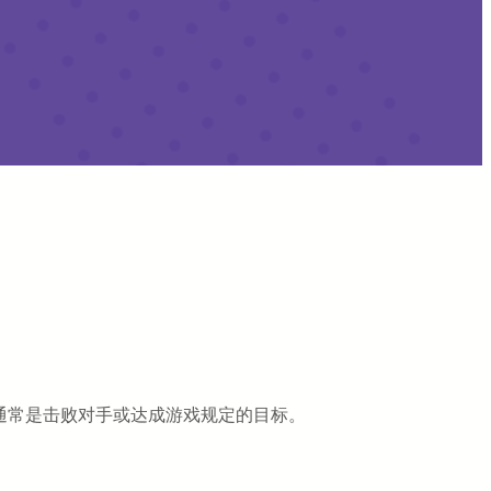
通常是击败对手或达成游戏规定的目标。