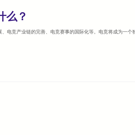
是什么？
展、电竞产业链的完善、电竞赛事的国际化等。电竞将成为一个