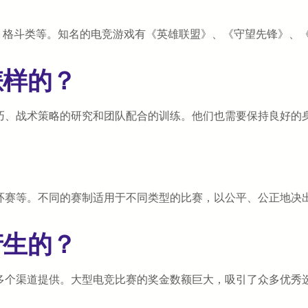
、格斗类等。知名的电竞游戏有《英雄联盟》、《守望先锋》、
怎样的？
巧、战术策略的研究和团队配合的训练。他们也需要保持良好的
环赛等。不同的赛制适用于不同类型的比赛，以公平、公正地决
产生的？
多个渠道提供。大型电竞比赛的奖金数额巨大，吸引了众多优秀