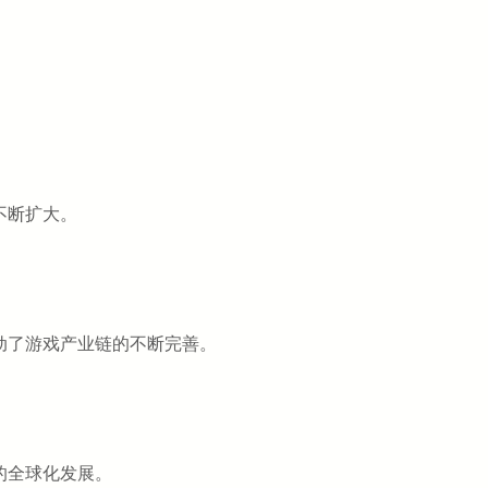
。
不断扩大。
动了游戏产业链的不断完善。
的全球化发展。