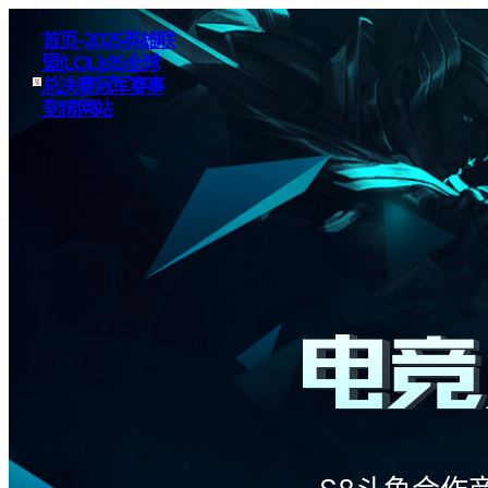
首页–2025英雄联
盟(LOL)s15全球
总决赛冠军赛事
竞猜网站