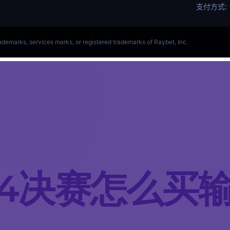
14决赛怎么买