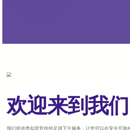
欢迎来到我们
我们提供类似雷竞技的足球下注服务，让您可以在安全可靠