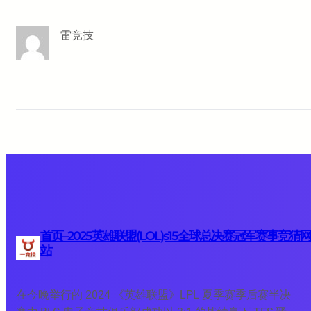
雷竞技
首页–2025英雄联盟(LOL)s15全球总决赛冠军赛事竞猜
站
在今晚举行的 2024 《英雄联盟》LPL 夏季赛季后赛半决