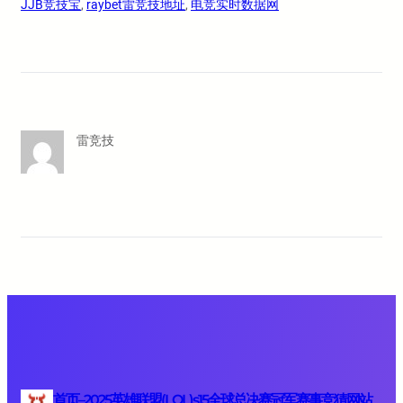
JJB竞技宝
, 
raybet雷竞技地址
, 
电竞实时数据网
雷竞技
首页–2025英雄联盟(LOL)s15全球总决赛冠军赛事竞猜网站