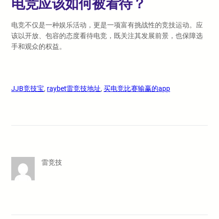
电竞应该如何被看待？
电竞不仅是一种娱乐活动，更是一项富有挑战性的竞技运动。应
该以开放、包容的态度看待电竞，既关注其发展前景，也保障选
手和观众的权益。
JJB竞技宝
, 
raybet雷竞技地址
, 
买电竞比赛输赢的app
雷竞技