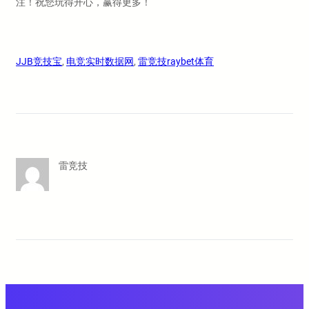
注！祝您玩得开心，赢得更多！
JJB竞技宝
, 
电竞实时数据网
, 
雷竞技raybet体育
雷竞技