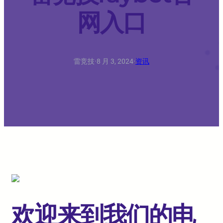
网入口
雷竞技
·
8 月 3, 2024
·
资讯
欢迎来到我们的电