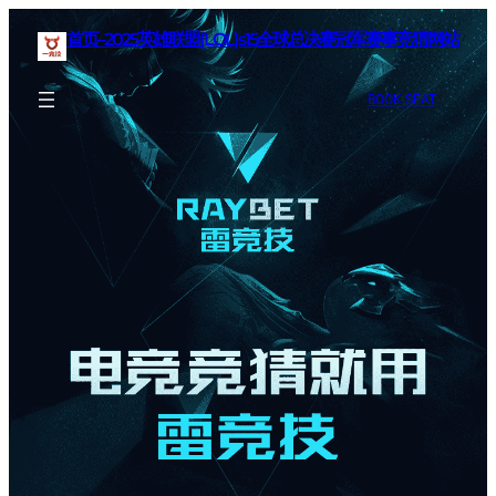
首页–2025英雄联盟(LOL)s15全球总决赛冠军赛事竞猜网站
BOOK SEAT