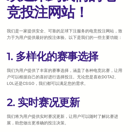
竞投注网站！
我们是一家提供安全、可靠的足球下注服务的电竞投注网站，致
力于为用户提供最好的投注体验。以下是我们的一些主要功能：
1. 多样化的赛事选择
我们为用户提供了丰富的赛事选择，涵盖了各种电竞比赛，让用
户可以根据自己的喜好进行选择投注。无论您是喜欢DOTA2、
LOL还是CS:GO，我们都可以满足您的需求。
2. 实时赛况更新
我们将为用户提供实时赛况更新，让用户可以随时了解比赛进
展，助您做出更准确的投注决策。