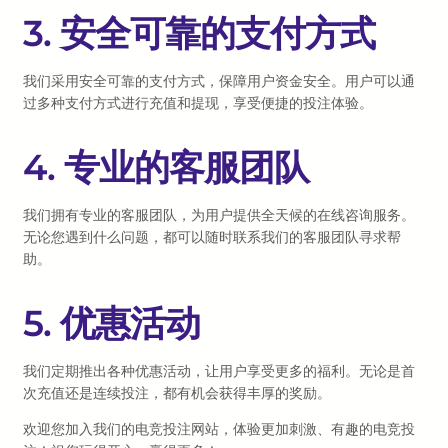
3. 安全可靠的支付方式
我们采用安全可靠的支付方式，保障用户资金安全。用户可以通
过多种支付方式进行充值和提现，享受便捷的投注体验。
4. 专业的客服团队
我们拥有专业的客服团队，为用户提供全天候的在线咨询服务。
无论您遇到什么问题，都可以随时联系我们的客服团队寻求帮
助。
5. 优惠活动
我们定期推出各种优惠活动，让用户享受更多的福利。无论是首
次充值还是连续投注，都有机会获得丰厚的奖励。
欢迎您加入我们的电竞投注网站，体验更加刺激、有趣的电竞投