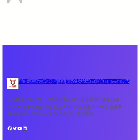
首页–2025英雄联盟(LOL)s15全球总决赛冠军赛事竞猜网站
在今晚举行的 2024 《英雄联盟》LPL 夏季赛季后赛半决赛
中,BLG 电子竞技俱乐部成功以 3:1 的战绩赢下 TES,晋级夏季
赛决赛,这是 BLG 队史首次进入 LPL 夏季赛决
Facebook
Twitter
YouTube
LinkedIn