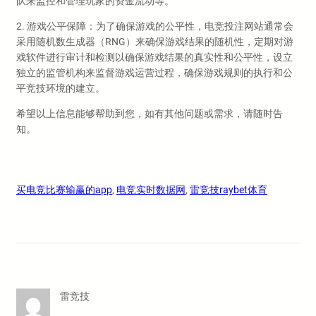
队来监控和管理玩家的资金流动等。
2. 游戏公平保障：为了确保游戏的公平性，电竞投注网站通常会
采用随机数生成器（RNG）来确保游戏结果的随机性，定期对游
戏软件进行审计和检测以确保游戏结果的真实性和公平性，设立
独立的监管机构来监督游戏运营过程，确保游戏规则的执行和公
平竞技环境的建立。
希望以上信息能够帮助到您，如有其他问题或需求，请随时告
知。
买电竞比赛输赢的app
, 
电竞实时数据网
, 
雷竞技raybet体育
雷竞技