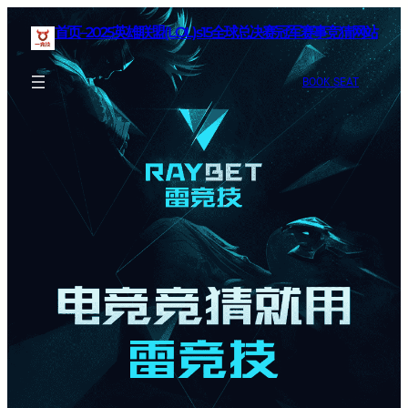
首页–2025英雄联盟(LOL)s15全球总决赛冠军赛事竞猜网站
BOOK SEAT