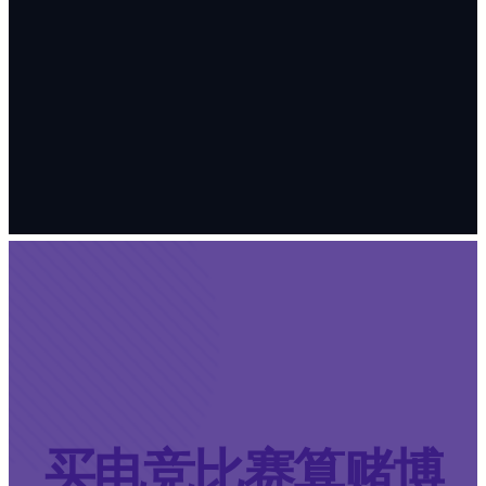
买电竞比赛算赌博