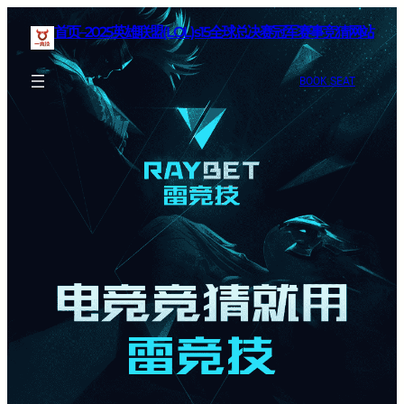
首页–2025英雄联盟(LOL)s15全球总决赛冠军赛事竞猜网站
BOOK SEAT