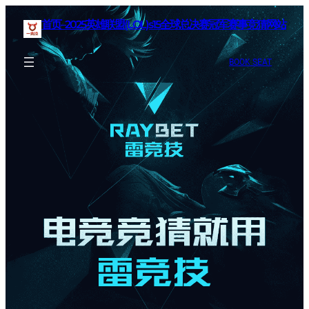
首页–2025英雄联盟(LOL)s15全球总决赛冠军赛事竞猜网站
BOOK SEAT