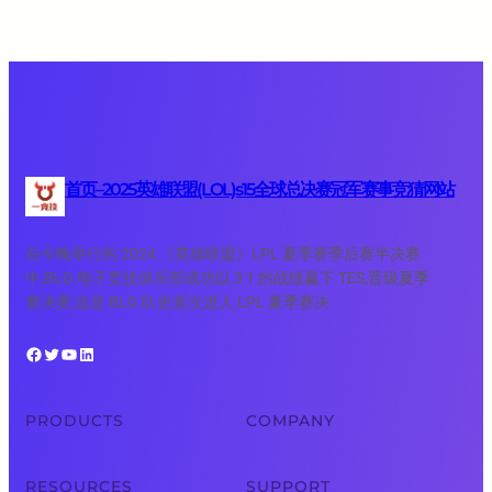
首页–2025英雄联盟(LOL)s15全球总决赛冠军赛事竞猜网站
在今晚举行的 2024 《英雄联盟》LPL 夏季赛季后赛半决赛
中,BLG 电子竞技俱乐部成功以 3:1 的战绩赢下 TES,晋级夏季
赛决赛,这是 BLG 队史首次进入 LPL 夏季赛决
Facebook
Twitter
YouTube
LinkedIn
PRODUCTS
COMPANY
RESOURCES
SUPPORT