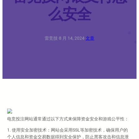
么安全
雷竞技
·
8 月 14, 2024
·
文章
电竞投注网站通常通过以下方式来保障资金安全和游戏公平性：
1. 使用安全加密技术：网站会采用SSL等加密技术，确保用户的
个人信息和资金交易数据得到安全保护，防止黑客攻击和信息泄