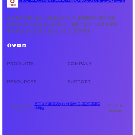
首页–2025英雄联盟(LOL)s15全球总决赛冠军赛事竞猜网站
在今晚举行的 2024 《英雄联盟》LPL 夏季赛季后赛半决赛
中,BLG 电子竞技俱乐部成功以 3:1 的战绩赢下 TES,晋级夏季
赛决赛,这是 BLG 队史首次进入 LPL 夏季赛决
Facebook
Twitter
YouTube
LinkedIn
PRODUCTS
COMPANY
RESOURCES
SUPPORT
首页–2025英雄联盟(LOL)s15全球总决赛冠军赛事竞
Copyright ©
· All rights
猜网站
2024 ·
reserved