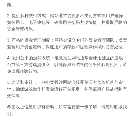
露。
2. 提供多种支付方式：网站通常提供多种支付方式供用户选择，
如信用卡、电子钱包等，确保用户交易方便快捷，并采取严格的
资金管理措施。
3. 严格的资金管理制度：网站会设立专门的资金管理团队，负责
监督用户资金流转，保证用户的存款和提款操作得到妥善处理。
4. 采用公平的游戏系统：电竞投注网站通常会使用独立的游戏平
台或第三方游戏提供商，以确保游戏结果的公平性和随机性，避
免出现作弊行为。
5. 监管和审计：一些电竞投注网站会接受第三方监管机构的审
计，确保游戏操作和资金流转符合规定，并保证用户权益得到有
效保障。
希望以上信息对您有帮助，如有需要进一步了解，请随时联系我
们。