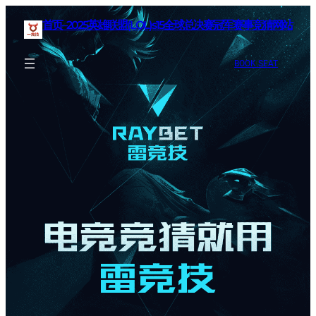
首页–2025英雄联盟(LOL)s15全球总决赛冠军赛事竞猜网站
BOOK SEAT