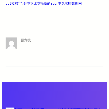
JJB竞技宝
, 
买电竞比赛输赢的app
, 
电竞实时数据网
雷竞技