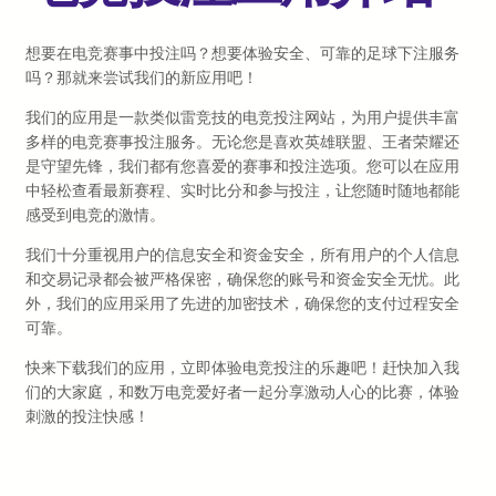
想要在电竞赛事中投注吗？想要体验安全、可靠的足球下注服务
吗？那就来尝试我们的新应用吧！
我们的应用是一款类似雷竞技的电竞投注网站，为用户提供丰富
多样的电竞赛事投注服务。无论您是喜欢英雄联盟、王者荣耀还
是守望先锋，我们都有您喜爱的赛事和投注选项。您可以在应用
中轻松查看最新赛程、实时比分和参与投注，让您随时随地都能
感受到电竞的激情。
我们十分重视用户的信息安全和资金安全，所有用户的个人信息
和交易记录都会被严格保密，确保您的账号和资金安全无忧。此
外，我们的应用采用了先进的加密技术，确保您的支付过程安全
可靠。
快来下载我们的应用，立即体验电竞投注的乐趣吧！赶快加入我
们的大家庭，和数万电竞爱好者一起分享激动人心的比赛，体验
刺激的投注快感！