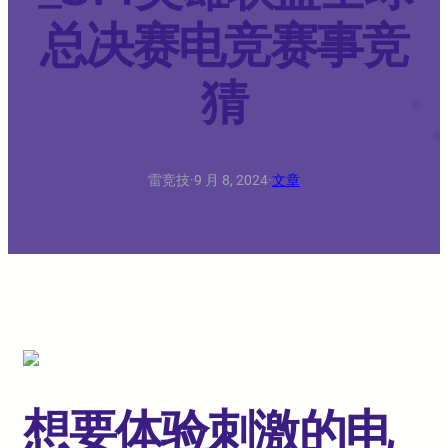
总决赛电竞赛事竞
猜
雷竞技
·
9 月 8, 2024
·
文章
想要体验刺激的电