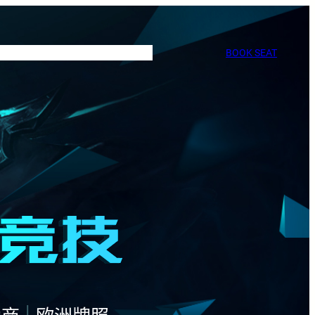
BOOK SEAT