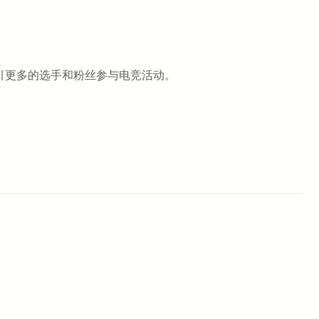
引更多的选手和粉丝参与电竞活动。