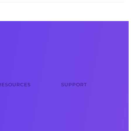
RESOURCES
SUPPORT