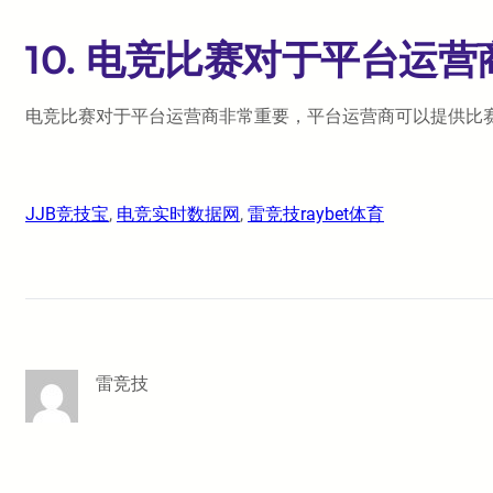
10. 电竞比赛对于平台运
电竞比赛对于平台运营商非常重要，平台运营商可以提供比
JJB竞技宝
, 
电竞实时数据网
, 
雷竞技raybet体育
雷竞技