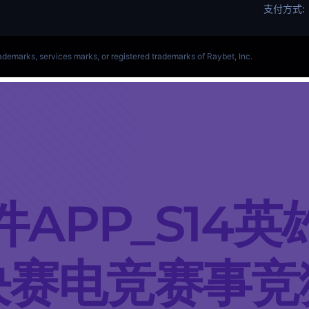
APP_S14
决赛电竞赛事竞