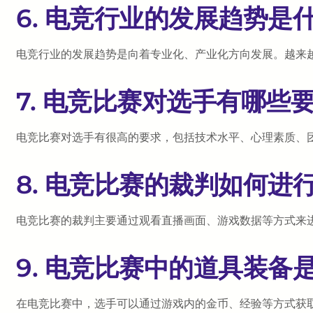
6. 电竞行业的发展趋势是
电竞行业的发展趋势是向着专业化、产业化方向发展。越来
7. 电竞比赛对选手有哪些
电竞比赛对选手有很高的要求，包括技术水平、心理素质、
8. 电竞比赛的裁判如何进
电竞比赛的裁判主要通过观看直播画面、游戏数据等方式来
9. 电竞比赛中的道具装备
在电竞比赛中，选手可以通过游戏内的金币、经验等方式获