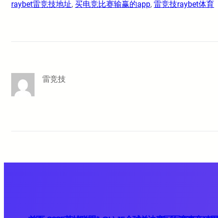
raybet雷竞技地址
, 
买电竞比赛输赢的app
, 
雷竞技raybet体育
雷竞技