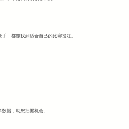
是老手，都能找到适合自己的比赛投注。
事数据，助您把握机会。