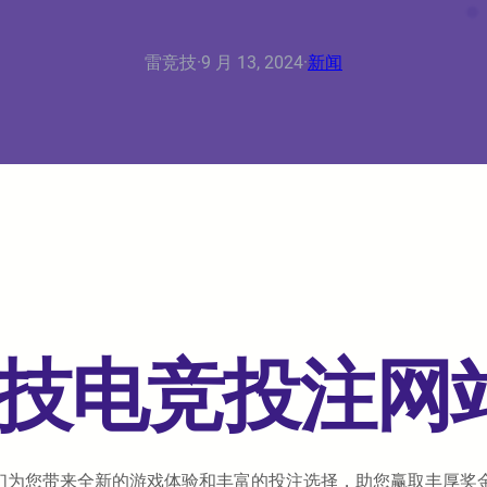
雷竞技
·
9 月 13, 2024
·
新闻
技电竞投注网
们为您带来全新的游戏体验和丰富的投注选择，助您赢取丰厚奖