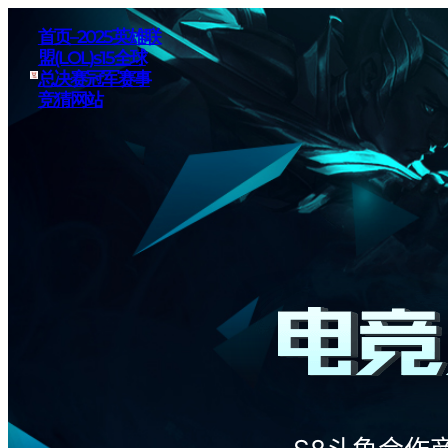
首页–2025英雄联
盟(LOL)s15全球
总决赛冠军赛事
竞猜网站