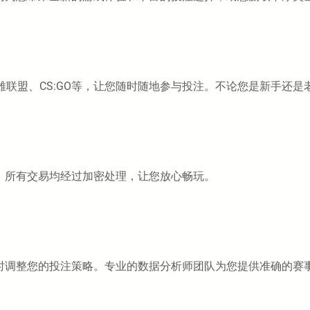
雄联盟、CS:GO等，让您随时随地参与投注。不论您是新手还
。所有交易均经过加密处理，让您放心畅玩。
时调整您的投注策略。专业的数据分析师团队为您提供准确的赛