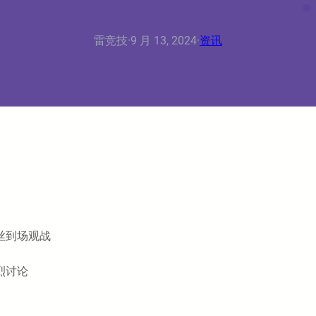
雷竞技
·
9 月 13, 2024
·
资讯
丝到场观战
烈讨论